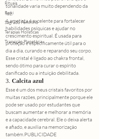
Rituais
tonalidade varia muito dependendo da 
Reiki
luz. 
A 
ametista
 é excelente para fortalecer 
Sagrado Feminino
habilidades psíquicas e ajudar no 
Terapias Holísticas
crescimento espiritual. É usada para 
Transição Planetária
proteção e especificamente útil para o 
dia a dia, curando e reparando seu corpo. 
Esse cristal é ligado ao chakra frontal, 
sendo ótimo para curar o espírito 
danificado ou a intuição debilitada. 
3. 
Calcita azul
Esse é um dos meus cristais favoritos por 
muitas razões, principalmente porque ele 
pode ser usado por estudantes que 
buscam aumentar e melhorar a memória 
e a capacidade cerebral. Ele o deixa alerta 
e afiado, e auxilia na memorização 
também.PUBLICIDADE 