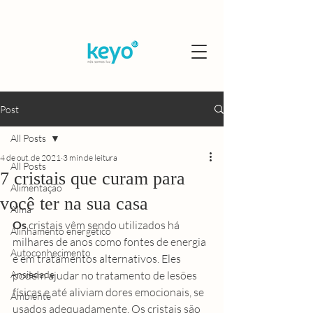
Post
All Posts
4 de out. de 2021
3 min de leitura
All Posts
7 cristais que curam para
Alimentação
você ter na sua casa
Alma
Os
cristais
 vêm sendo utilizados há 
Alinhamento energético
milhares de anos como fontes de energia 
Autoconhecimento
e em tratamentos alternativos. Eles 
Ansiedade
podem ajudar no tratamento de lesões 
físicas e até aliviam dores emocionais, se 
Ambiente
usados adequadamente. Os cristais são 