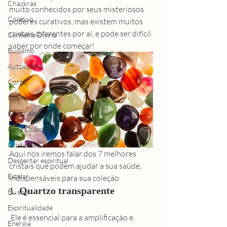
Chackras
muito conhecidos por seus misteriosos 
Coletivo
poderes curativos, mas existem muitos 
cristais diferentes por aí, e pode ser difícil 
Centelha Divina
saber por onde começar! 
Budismo
Autoestima
Corpo
Cosmo
Consciência plena
Cura Quântica
Cristais
Aqui nós iremos falar dos 7 melhores 
Despertar espiritual
cristais que podem ajudar a sua saúde, 
Estelar
indispensáveis para sua coleção. 
1. 
Quartzo transparente
Eu sou
Espiritualidade
 Ele é essencial para a amplificação e 
Energia