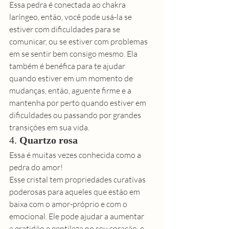
Essa pedra é conectada ao chakra 
laríngeo, então, você pode usá-la se 
estiver com dificuldades para se 
comunicar, ou se estiver com problemas 
em se sentir bem consigo mesmo. Ela 
também é benéfica para te ajudar 
quando estiver em um momento de 
mudanças, então, aguente firme e a 
mantenha por perto quando estiver em 
dificuldades ou passando por grandes 
transições em sua vida. 
4. 
Quartzo rosa
Essa é muitas vezes conhecida como a 
pedra do amor! 
Esse cristal tem propriedades curativas 
poderosas para aqueles que estão em 
baixa com o 
amor-próprio
 e com o 
emocional. Ele pode ajudar a aumentar 
a 
gratidão 
e gentileza no seu coração, e 