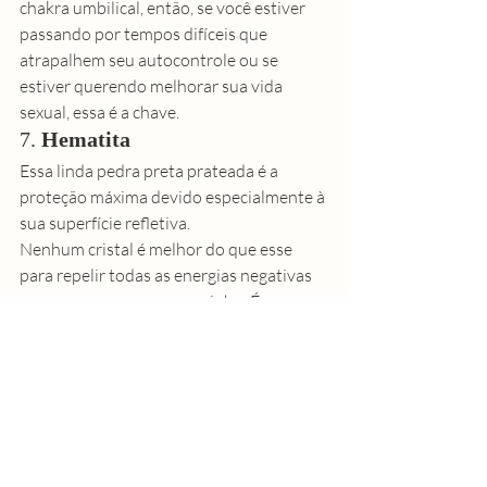
chakra umbilical, então, se você estiver 
passando por tempos difíceis que 
atrapalhem seu autocontrole ou se 
estiver querendo melhorar sua vida 
sexual, essa é a chave. 
7. 
Hematita
Essa linda pedra preta prateada é a 
proteção máxima devido especialmente à 
sua superfície refletiva. 
Nenhum cristal é melhor do que esse 
para repelir todas as energias negativas 
que aparecem no seu caminho. É uma 
boa ideia manter um desses por perto 
para ser protegido diariamente! 
Essa pedra  é ligada ao chakra básico. 
Então, se você estiver se sentindo 
desligado das suas raízes, sozinho e 
isolado, ou só desconcentrado, precisa 
de uma dessa. Ela é uma pedra terrestre, 