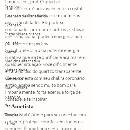
limpeza em geral. O quartzo 
Feng Shui
transparente é provavelmente o cristal 
mais versátil de todos e tem inúmeros 
Expansão da Consciência
usos e finalidades. Ele pode ser 
Expansão
combinado com muitos outros cristais e 
Fraternidade branca
até irá adicionar poder à energia criada 
por diferentes pedras. 
Intuição
Sozinho, ele cria uma potente energia 
Mente
curativa que irá te purificar e acalmar em 
Medicina alternativa
qualquer situação. Você dificilmente 
Maternidade
errará no uso do quartzo transparente. 
Ele se conecta com seu chakra coronário, 
Meditação
então, acaba sendo muito bom para 
Mediunidade
limpar a mente, fortalecer sua força de 
Negócios
vontade, e te inspirar. 
2. 
Ametista
Paz
Esse cristal é ótimo para se conectar com 
Terapias
o divino, protege e purifica em todos os 
Saúde
sentidos. É uma linda pedra roxa que a 