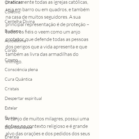
praticamente todas as igrejas católicas, 
Chackras
seja em barro ou em quadros, e também 
Coletivo
na casa de muitos seguidores. A sua 
Centelha Divina
principal representação é de proteção – 
Budismo
todos os fiéis o veem como um anjo 
protetor, que defende todas as pessoas 
Autoestima
dos perigos que a vida apresenta e que 
Corpo
também as livra das armadilhas do 
Cosmo
inimigo.
Consciência plena
Cura Quântica
Cristais
Despertar espiritual
Estelar
Eu sou
Arcanjo de muitos milagres, possui uma 
ênfase no contexto religioso e é grande 
Espiritualidade
alvo das orações e dos pedidos dos seus 
Energia