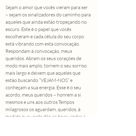
Sejam o amor que vocês vieram para ser 
– sejam os sinalizadores do caminho para 
aqueles que ainda estão tropeçando no 
escuro. Este é o papel que vocês 
escolheram e cada célula do seu corpo 
está vibrando com esta convocação.
Respondam à convocação, meus 
queridos. Abram os seus corações de 
modo mais amplo, tornem o seu sorriso 
mais largo e deixem que aqueles que 
estão buscando “VEJAM-NOS” e 
conheçam a sua energia. Esse é o seu 
acordo, meus queridos – honrem a si 
mesmos e uns aos outros.Tempos 
milagrosos os aguardam, queridos, à 
medida que vocês dão as boas vindas a 
mais almas para a Luz. A Luz com que 
vocês nasceram para brilhar.