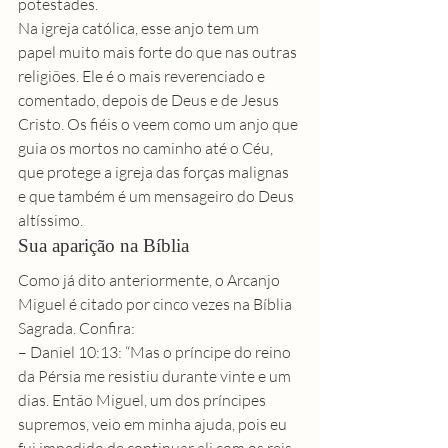
potestades.
Na igreja católica, esse anjo tem um 
papel muito mais forte do que nas outras 
religiões. Ele é o mais reverenciado e 
comentado, depois de Deus e de 
Jesus 
Cristo
. Os fiéis o veem como um anjo que 
guia os mortos no caminho até o Céu, 
que protege a igreja das forças malignas 
e que também é um mensageiro do Deus 
altíssimo.
Sua aparição na Bíblia
Como já dito anteriormente, o Arcanjo 
Miguel é citado por cinco vezes na Bíblia 
Sagrada. Confira:
– Daniel 10:13: “Mas o príncipe do reino 
da Pérsia me resistiu durante vinte e um 
dias. Então Miguel, um dos príncipes 
supremos, veio em minha ajuda, pois eu 
fui impedido de continuar ali com os reis 