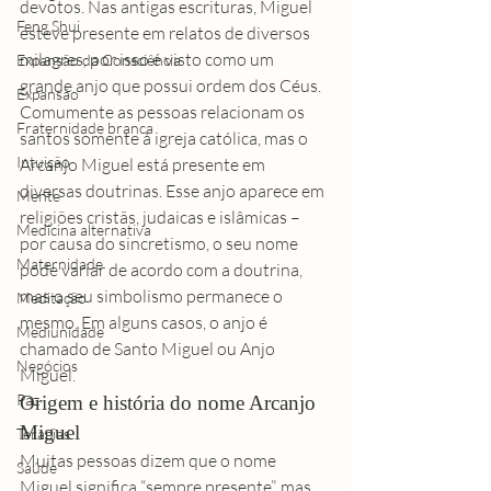
devotos. Nas antigas escrituras, Miguel 
Feng Shui
esteve presente em relatos de diversos 
milagres, por isso é visto como um 
Expansão da Consciência
grande anjo que possui ordem dos Céus.
Expansão
Comumente as pessoas relacionam os 
Fraternidade branca
santos somente à igreja católica, mas o 
Intuição
Arcanjo Miguel está presente em 
diversas doutrinas. Esse anjo aparece em 
Mente
religiões cristãs, judaicas e islâmicas – 
Medicina alternativa
por causa do sincretismo, o seu nome 
Maternidade
pode variar de acordo com a doutrina, 
mas o seu simbolismo permanece o 
Meditação
mesmo. Em alguns casos, o anjo é 
Mediunidade
chamado de Santo Miguel ou Anjo 
Negócios
Miguel.
Paz
Origem e história do nome Arcanjo 
Miguel
Terapias
Muitas pessoas dizem que o nome 
Saúde
Miguel significa “sempre presente”, mas 