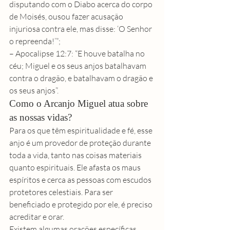
disputando com o Diabo acerca do corpo 
de Moisés, ousou fazer acusação 
injuriosa contra ele, mas disse: ‘O Senhor 
o repreenda!’”;
– Apocalipse 12:7: “E houve batalha no 
céu; Miguel e os seus anjos batalhavam 
contra o dragão, e batalhavam o dragão e 
os seus anjos”.
Como o Arcanjo Miguel atua sobre 
as nossas vidas?
Para os que têm 
espiritualidade
 e fé, esse 
anjo é um provedor de proteção durante 
toda a vida, tanto nas coisas materiais 
quanto espirituais. Ele afasta os maus 
espíritos e cerca as pessoas com escudos 
protetores celestiais. Para ser 
beneficiado e protegido por ele, é preciso 
acreditar e orar.
Existem algumas orações específicas 