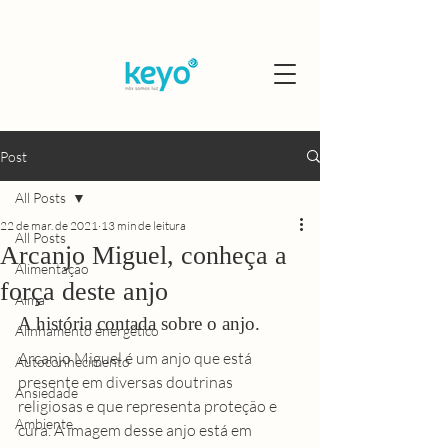
Post
All Posts
22 de mar. de 2021
13 min de leitura
All Posts
Arcanjo Miguel, conheça a
Alimentação
força deste anjo
Alma
A história contada sobre o anjo.
Alinhamento energético
Arcanjo Miguel é um anjo que está 
Autoconhecimento
presente em diversas doutrinas 
Ansiedade
religiosas e que representa proteção e 
Ambiente
cura. A imagem desse anjo está em 