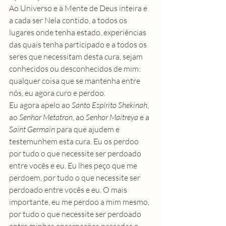
Ao Universo e à Mente de Deus inteira e 
a cada ser Nela contido, a todos os 
lugares onde tenha estado, experiências 
das quais tenha participado e a todos os 
seres que necessitam desta cura, sejam 
conhecidos ou desconhecidos de mim: 
qualquer coisa que se mantenha entre 
nós, eu agora curo e perdoo.
Eu agora apelo ao 
Santo Espírito Shekinah
, 
ao 
Senhor Metatron
, ao 
Senhor Maitreya
 e a 
Saint Germain
 para que ajudem e 
testemunhem esta cura. Eu os perdoo 
por tudo o que necessite ser perdoado 
entre vocês e eu. Eu lhes peço que me 
perdoem, por tudo o que necessite ser 
perdoado entre vocês e eu. O mais 
importante, eu me perdoo a mim mesmo, 
por tudo o que necessite ser perdoado 
entre minhas encarnações passadas e 