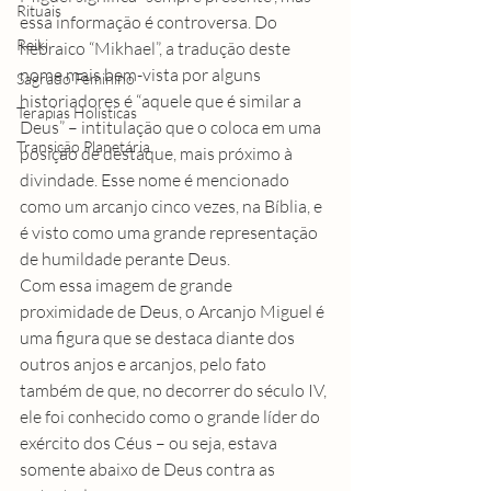
Rituais
essa informação é controversa. Do 
Reiki
hebraico “Mikhael”, a tradução deste 
nome mais bem-vista por alguns 
Sagrado Feminino
historiadores é “aquele que é similar a 
Terapias Holísticas
Deus” – intitulação que o coloca em uma 
Transição Planetária
posição de destaque, mais próximo à 
divindade. Esse nome é mencionado 
como um arcanjo cinco vezes, na Bíblia, e 
é visto como uma grande representação 
de humildade perante Deus.
Com essa imagem de grande 
proximidade de Deus, o Arcanjo Miguel é 
uma figura que se destaca diante dos 
outros anjos e arcanjos, pelo fato 
também de que, no decorrer do século IV, 
ele foi conhecido como o grande líder do 
exército dos Céus – ou seja, estava 
somente abaixo de Deus contra as 