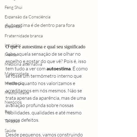
Feng Shui
Expansão da Consciência
Autoestima é de dentro para fora
Expansão
Fraternidade branca
Intuição
O que é autoestima e qual seu significado
Sabe aquela sensação de se olhar no 
Mente
espelho e gostar do que vê? Pois é, isso 
Medicina alternativa
tem tudo a ver com 
autoestima
. É como 
Maternidade
se fosse um termômetro interno que 
mede o quanto nos valorizamos e 
Meditação
acreditamos em nós mesmos. Não se 
Mediunidade
trata apenas da aparência, mas de uma 
Negócios
avaliação profunda sobre nossas 
Paz
habilidades, qualidades e até mesmo 
nossos defeitos.
Terapias
Saúde
Desde pequenos, vamos construindo 