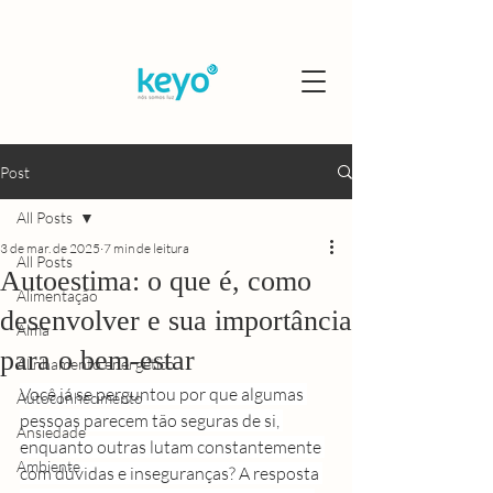
Post
All Posts
3 de mar. de 2025
7 min de leitura
All Posts
Autoestima: o que é, como
Alimentação
desenvolver e sua importância
Alma
para o bem-estar
Alinhamento energético
Você já se perguntou por que algumas 
Autoconhecimento
pessoas parecem tão seguras de si, 
Ansiedade
enquanto outras lutam constantemente 
Ambiente
com dúvidas e inseguranças? A resposta 