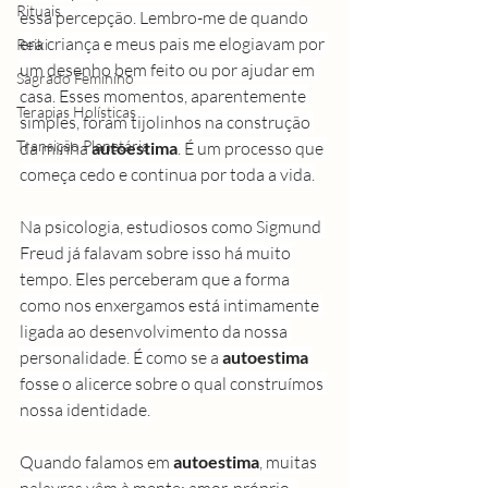
Rituais
essa percepção. Lembro-me de quando 
era criança e meus pais me elogiavam por 
Reiki
um desenho bem feito ou por ajudar em 
Sagrado Feminino
casa. Esses momentos, aparentemente 
Terapias Holísticas
simples, foram tijolinhos na construção 
Transição Planetária
da minha 
autoestima
. É um processo que 
começa cedo e continua por toda a vida.
Na psicologia, estudiosos como Sigmund 
Freud já falavam sobre isso há muito 
tempo. Eles perceberam que a forma 
como nos enxergamos está intimamente 
ligada ao desenvolvimento da nossa 
personalidade. É como se a 
autoestima
fosse o alicerce sobre o qual construímos 
nossa identidade.
Quando falamos em 
autoestima
, muitas 