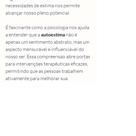
necessidades de estima nos permite 
alcançar nosso pleno potencial.
É fascinante como a psicologia nos ajuda 
a entender que a 
autoestima
 não é 
apenas um sentimento abstrato, mas um 
aspecto mensurável e influenciável do 
nosso ser. Essa compreensão abre portas 
para intervenções terapêuticas eficazes, 
permitindo que as pessoas trabalhem 
ativamente para melhorar sua 
autoestima
 e, consequentemente, sua 
qualidade de vida.
Autoestima e sua relação com outros 
aspectos da vida
À medida que aprofundamos nossa 
compreensão sobre 
autoestima
, torna-se 
claro que ela não existe isoladamente. A 