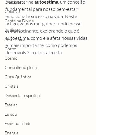
pode estar na 
autoestima
, um conceito 
Chackras
fundamental para nosso bem-estar 
Coletivo
emocional e sucesso na vida. Neste 
Centelha Divina
artigo, vamos mergulhar fundo nesse 
Budismo
tema fascinante, explorando o que é 
autoestima, como ela afeta nossas vidas 
Autoestima
e, mais importante, como podemos 
Corpo
desenvolvê-la e fortalecê-la.
Cosmo
Consciência plena
Cura Quântica
Cristais
Despertar espiritual
Estelar
Eu sou
Espiritualidade
Energia