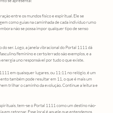
nto se apresenta! 
ção entre os mundos físico e espiritual. Ele se 
surgem como guias na caminhada de cada indivíduo rumo 
embora não se possa impor qualquer tipo de senso 
 do ser. Logo, a janela vibracional do Portal 1111 dá 
Masculino/feminino e certo/errado são exemplos, e a 
 energia uno responsável por tudo o que existe.
111 em quaisquer lugares, ou 11:11 no relógio, é um 
mento também pode resultar em 11, o que é mais um 
em trilhar o caminho da evolução. Continue a leitura e 
spirituais, tem-se o Portal 1111 como um destino não-
seia em retornar. Esse local é aquele que entendemos 