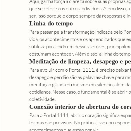
Aqui, ganha força a clareza sobre suas próprias 
que se refere aos outros indivíduos. Além disso, 
ser. Isso porque o corpo sempre dá respostas e i
Linha do tempo
Para passar pela transformação indicada pelo Port
vida, os acontecimentos e os aprendizados que es
sutileza para cada um desses setores, principal
costumam acontecer. Além disso, a linha do temp
Meditação de limpeza, desapego e p
Para evoluir com o Portal 1111, é preciso deixar 
desapego e perdão são as palavras-chave para m
meditação guiada ou mesmo em silêncio, além da
cotidianos. Nesse caso, o fundamental é se abrir 
coletividade. 
Conexão interior de abertura do cor
Para o Portal 1111, abrir o coração significa expa
formas não previstas. Na prática, isso correspond
acontecimentos que estão por vir.