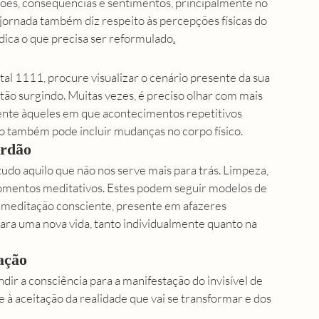
ações, consequências e sentimentos, principalmente no 
a jornada também diz respeito às percepções físicas do 
ndica o que precisa ser reformulado
.
al 1111, procure visualizar o cenário presente da sua 
tão surgindo. Muitas vezes, é preciso olhar com mais 
mente àqueles em que acontecimentos repetitivos 
o também pode incluir mudanças no corpo físico. 
erdão
tudo aquilo que não nos serve mais para trás. Limpeza, 
omentos meditativos. Estes podem seguir modelos de 
 meditação consciente, presente em afazeres 
para uma nova vida, tanto individualmente quanto na 
ação
ndir a consciência para a manifestação do invisível de 
e à aceitação da realidade que vai se transformar e dos 