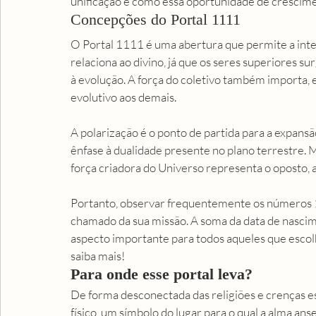
unificação e como essa oportunidade de crescime
Concepções do Portal 1111 
O Portal 1111 é uma abertura que permite a intera
relaciona ao divino, já que os seres superiores 
à evolução. A força do coletivo também importa, 
evolutivo aos demais.
A polarização é o ponto de partida para a expansão
ênfase à dualidade presente no plano terrestre. 
força criadora do Universo representa o oposto, a
Portanto, observar frequentemente os números 1
chamado da sua missão. A soma da data de nasci
aspecto importante para todos aqueles que escolh
saiba mais! 
Para onde esse portal leva?
De forma desconectada das religiões e crenças e
físico, um símbolo do lugar para o qual a alma an