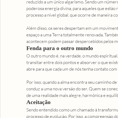
reduzido a um único algarismo. Sendo um número
poderosa energia divina, para aqueles que estão 
processo a nível global, que ocorre de maneira col
Além disso, os seres despertam em um movimento
espaço a uma Terra totalmente renovada. Também
acontecem podem passar despercebidos pelos me
Fenda para o outro mundo
O outro mundo é, na verdade, o mundo espiritual
transitar entre dois pontos e absorver o que exi
abre para que cada um de nós tenha contato com 
Por isso, quando a alma encontra seu caminho de vo
conduz a uma nova versão do ser. Quem se conecta
de uma realidade mais alegre, harmônica e equilib
Aceitação
Sendo entendido como um chamado à transformaç
processo de evolução. Por isso, a compreensão do