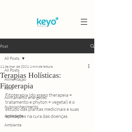
Post
All Posts
11 de mar. de 2021
1 min de leitura
All Posts
Terapias Holísticas:
Alimentação
Fitoterapia
Alma
Fitoterapia (do grego therapeia = 
Alinhamento energético
tratamento e phyton = vegetal) é o 
Autoconhecimento
estudo das plantas medicinais e suas 
Ansiedade
aplicações na 
cura 
das doenças. 
Ambiente