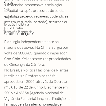
Rituais
substâncias, responsáveis pela ação 
Reiki
terapêutica, após processos de coleta, 
estabilização e/ou secagem, podendo ser 
Sagrado Feminino
íntegra, rasurada (cortada), triturada ou 
Terapias Holísticas
pulverizada. 
Transição Planetária
Onde começou? 
Ela surgiu independentemente na 
maioria dos povos. Na China, surgiu por 
volta de 3000 a.C. quando o imperador 
Cho-Chin-Kei descreveu as propriedades 
do Ginseng e da Cânfora. 
No Brasil, a Política Nacional de Plantas 
Medicinais e Fitoterápicos só foi 
aprovada em 2006, através do 
Decreto 
nº 5.813, de 22 de junho
. E, somente em 
2016 a ANVISA (Agência Nacional de 
Vigilância Sanitária) lançou a 1ª edição da 
farmacopeia brasileira, nomeada de 