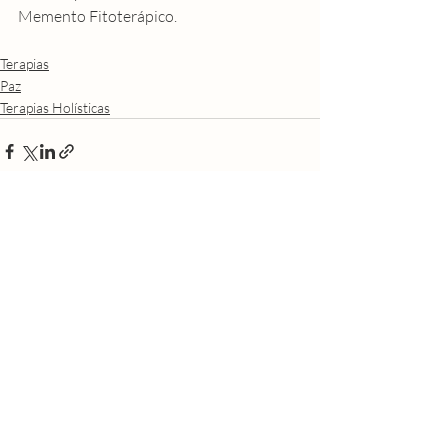
Memento Fitoterápico
. 
Terapias
Paz
Terapias Holísticas
Posts recentes
Ver tudo