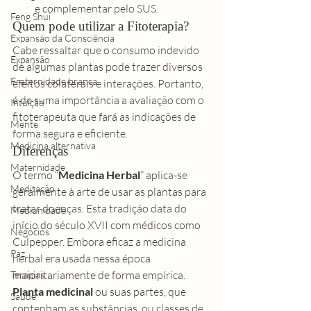
e complementar pelo SUS. 
Feng Shui
Quem pode utilizar a Fitoterapia? 
Expansão da Consciência
Cabe ressaltar que o consumo indevido 
Expansão
de algumas plantas pode trazer diversos 
Fraternidade branca
efeitos colaterais e interações. Portanto, 
é de suma importância a avaliação com o 
Intuição
fitoterapeuta que fará as indicações de 
Mente
forma segura e eficiente. 
Medicina alternativa
Diferenças 
Maternidade
O termo “
Medicina Herbal
” aplica-se 
Meditação
geralmente à arte de usar as plantas para 
tratar doenças. Esta tradição data do 
Mediunidade
início do século XVII com médicos como 
Negócios
Culpepper. Embora eficaz a medicina 
Paz
herbal era usada nessa época 
maioritariamente de forma empírica.  
Terapias
Planta medicinal
 ou suas partes, que 
Saúde
contenham as substâncias, ou classes de 