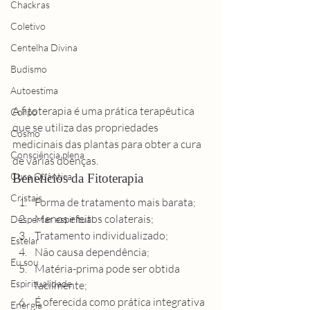
Chackras
Coletivo
Centelha Divina
Budismo
Autoestima
A fitoterapia é uma prática terapêutica 
Corpo
que se utiliza das 
propriedades 
Cosmo
medicinais das plantas
 para obter a cura 
Consciência plena
de várias doenças. 
Cura Quântica
Benefícios da Fitoterapia 
Cristais
Forma de tratamento mais barata;
Menos efeitos colaterais;
Despertar espiritual
Tratamento individualizado;
Estelar
Não causa dependência;
Eu sou
Matéria-prima pode ser obtida 
Espiritualidade
facilmente;
É oferecida como prática integrativa 
Energia