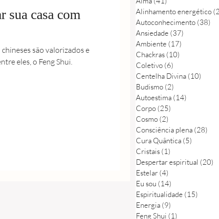
Alma
(41)
41 posts
ar sua casa com
Alinhamento energético
(
Autoconhecimento
(38)
38
Ansiedade
(37)
37 posts
Ambiente
(17)
17 posts
chineses são valorizados e
Chackras
(10)
10 posts
tre eles, o Feng Shui.
Coletivo
(6)
6 posts
Centelha Divina
(10)
10 po
Budismo
(2)
2 posts
Autoestima
(14)
14 posts
Corpo
(25)
25 posts
Cosmo
(2)
2 posts
Consciência plena
(28)
28 
Cura Quântica
(5)
5 posts
Cristais
(1)
1 post
Despertar espiritual
(20)
2
Estelar
(4)
4 posts
Eu sou
(14)
14 posts
Espiritualidade
(15)
15 pos
Energia
(9)
9 posts
Feng Shui
(1)
1 post