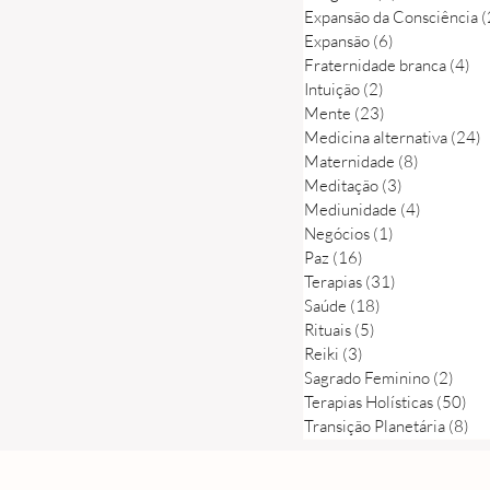
Expansão da Consciência
(
Expansão
(6)
6 posts
Fraternidade branca
(4)
4 
Intuição
(2)
2 posts
Mente
(23)
23 posts
Medicina alternativa
(24)
2
Maternidade
(8)
8 posts
Meditação
(3)
3 posts
Mediunidade
(4)
4 posts
Negócios
(1)
1 post
Paz
(16)
16 posts
Terapias
(31)
31 posts
Saúde
(18)
18 posts
Rituais
(5)
5 posts
Reiki
(3)
3 posts
Sagrado Feminino
(2)
2 pos
Terapias Holísticas
(50)
50 
Transição Planetária
(8)
8 