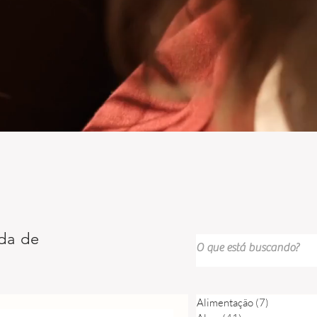
da de
Alimentação
(7)
7 posts