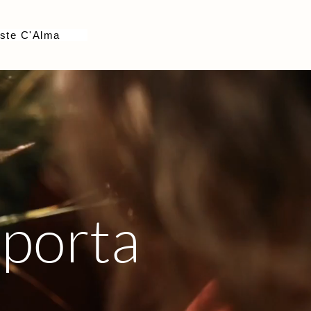
ste C'Alma
mporta